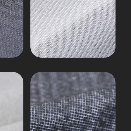
Игольчатый
фетр
Нетканые
головки
рукавов