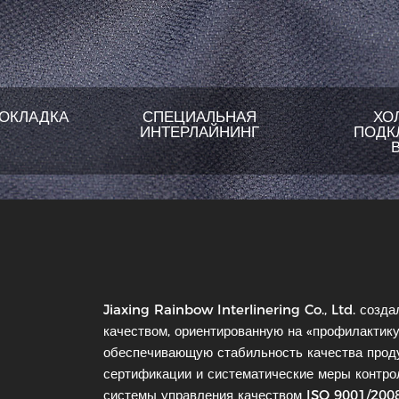
РОКЛАДКА
СПЕЦИАЛЬНАЯ
ХО
ИНТЕРЛАЙНИНГ
ПОДК
ьная
Jiaxing Rainbow Interlinering Co., Ltd. соз
йнинг
Специальная
качеством, ориентированную на «профилактик
интерлайнинг
я
обеспечивающую стабильность качества прод
PU-
сертификации и систематические меры контро
системы управления качеством ISO 9001/2008