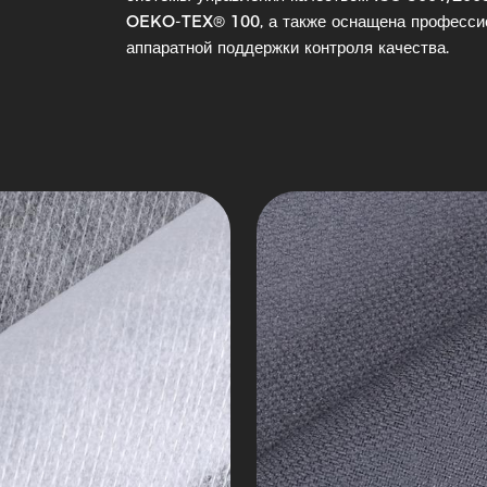
покрытие:
OEKO-TEX® 100, а также оснащена професси
иальной
прокладка
аппаратной поддержки контроля качества.
кой
на
ной
специальную
ки
ткань