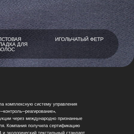
ЛСТОВАЯ
ИГОЛЬЧАТЫЙ ФЕТР
ЛАДКА ДЛЯ
ВОЛОС
дала комплексную систему управления
у—контроль—реагирование»,
укции через международно признанные
ля. Компания получила сертификацию
 и экологический текстильный стандарт