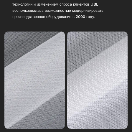
Ткань
Fusible
технологий и изменением спроса клиентов UBL
из
Interlining,
воспользовалась возможностью модернизировать
саржи
14-
производственное оборудование в 2000 году.
125
Серия
гсм
7
Тканая
Тканая
интерлайновка
интерлайновка
Вязание
Tricot
Серия
Series
4
1