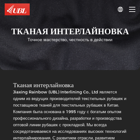

ТКАНАЯ ИНТЕРЛАЙНОВКА
Точное мастерство, честность в действии
Тканая интерлайновка
Jiaxing Rainbow (UBL) Interlining Co., Ltd является
одним из ведущих производителей текстильных рубашек и
поставщиков тканей для текстильных рубашек в Китае.
Тканая
Компания была основана в 1995 году с богатым опытом
интерлайновка
профессионального дизайна, разработки и производства
PA
Double-
оптовой линии рубашек с прокладкой. Мы всегда
Dot
Тканая
сосредотачиваемся на исследованиях высоких технологий
интерлайновка
Woven
интерлайнирования. С развитием отрасли, развитием