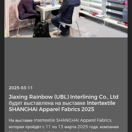
2025-10-13
2025-03-11
Интерлайнинг — почему этот скрытый слой
Jiaxing Rainbow (UBL) Interlining Co., Ltd
внезапно оказался в центре внимания?
будет выставлена на выставке Intertextile
SHANGHAI Apparel Fabrics 2025
Тонкий элемент конструкции одежды вновь привлекает
На выставке Intertextile SHANGHAI Apparel Fabrics,
внимание дизайнеров, швей и отраслевых
которая пройдёт с 11 по 13 марта 2025 года, компания
комментаторов. Дополнительный слой ткани,