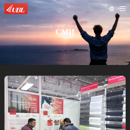

СМИ