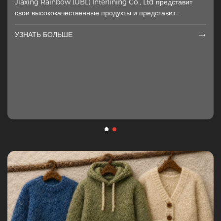
Jiaxing Rainbow (UBL) Interlining Co., Ltd представит
размещённый на неправильной стороне внешних
свои высококачественные продукты и представит
материалов ха.
визуальный и технический конкурс
УЗНАТЬ БОЛЬШЕ

УЗНАТЬ БОЛЬШЕ
