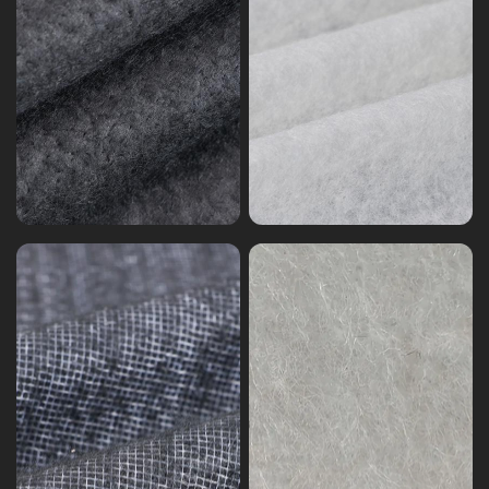
Игольчатый
фетр
Нетканые
Игольчатый
головки
фетр
рукавов
Прочувствовал