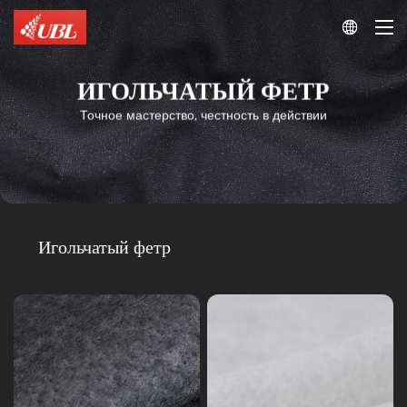

ИГОЛЬЧАТЫЙ ФЕТР
Точное мастерство, честность в действии
Игольчатый
Игольчатый
фетр
фетр
Фетр
Чувство
Игольчатый фетр
под
в
воротником
груди