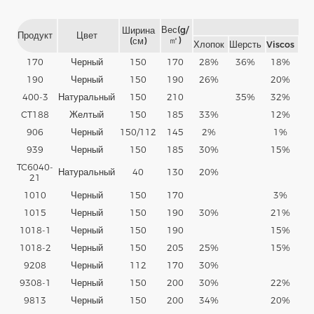
С
Вес(g/
Ширина
Продукт
Цвет
㎡)
(см)
Хлопок
Шерсть
Viscos
По
170
Черный
150
170
28%
36%
18%
190
Черный
150
190
26%
20%
400-3
Натуральный
150
210
35%
32%
CT188
Желтый
150
185
33%
12%
906
Черный
150/112
145
2%
1%
939
Черный
150
185
30%
15%
TC6040-
Натуральный
40
130
20%
21
1010
Черный
150
170
3%
1015
Черный
150
190
30%
21%
1018-1
Черный
150
190
15%
1018-2
Черный
150
205
25%
15%
9208
Черный
112
170
30%
9308-1
Черный
150
200
30%
22%
9813
Черный
150
200
34%
20%