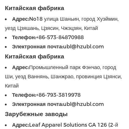
Китайская фабрика
Адрес:
No18 улица Шаньин, город Хуэймин,
уезд Цзяшань, Цзясин, Чжэцзян, Китай
Телефон:
+86-573-84870988
Электронная почта:
ubl@hzubl.com
Китайская фабрика
Адрес:
Промышленный парк Фэнчао, город
Ши, уезд Ваннянь, Шанжрао, провинция Цзянси,
Китай
Телефон:
+86-793-3819978
Электронная почта:
ubl@hzubl.com
Зарубежные заводы
Адрес:
Leaf Apparel Solutions GA 126 (2-й