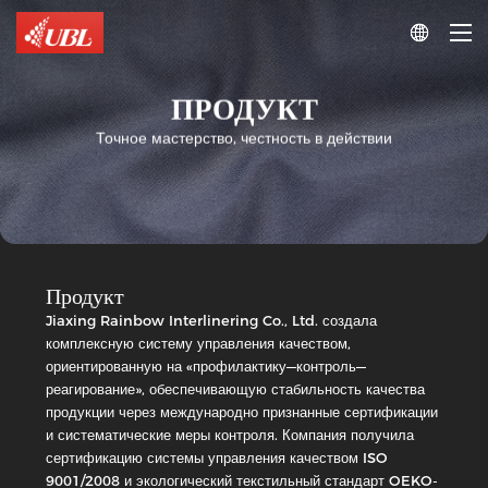

ПРОДУКТ
Точное мастерство, честность в действии
Продукт
Jiaxing Rainbow Interlinering Co., Ltd. создала
комплексную систему управления качеством,
ориентированную на «профилактику—контроль—
Тканая
реагирование», обеспечивающую стабильность качества
интерлайновка
продукции через международно признанные сертификации
PA
Double-
и систематические меры контроля. Компания получила
Dot
Тканая
сертификацию системы управления качеством ISO
интерлайновка
Woven
9001/2008 и экологический текстильный стандарт OEKO-