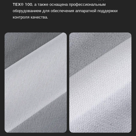
Ткань
Fusible
TEX® 100, а также оснащена профессиональным
из
Interlining,
оборудованием для обеспечения аппаратной поддержки
саржи
14-
контроля качества.
125
Серия
гсм
7
Тканая
Тканая
интерлайновка
интерлайновка
Вязание
Tricot
Серия
Series
4
1